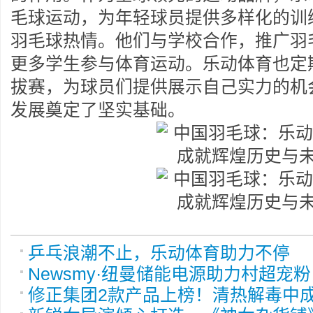
毛球运动，为年轻球员提供多样化的训
羽毛球热情。他们与学校合作，推广羽
更多学生参与体育运动。乐动体育也定
拔赛，为球员们提供展示自己实力的机
发展奠定了坚实基础。
乒乓浪潮不止，乐动体育助力不停
Newsmy·纽曼储能电源助力村超宠粉
修正集团2款产品上榜！清热解毒中成