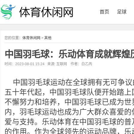
首页
足球
您的位置：
体育休闲网
>
其他
中国羽毛球：乐动体育成就辉煌
时间：2023-08-01 15:24 来源: 互联网 作者：白乙丙
中国羽毛球运动在全球拥有无可争议
五十年代起，中国羽毛球队便开始踏上
不懈努力和培养，中国羽毛球已成为世
内，羽毛球运动也成为广大群众喜爱的
爱与支持。乐动体育在中国羽毛球的普
的作用。作为全球领先的运动品牌，乐