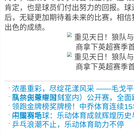
肯定，也是球员们付出努力的回报。球
后，无疑更加期待着未来的比赛，相信
出色的成绩。
浓墨重彩，尽绽花漾风采 ——毛戈
队共创荣耀时刻
高尔夫尊中国（室内）公开赛，全面
领跑金牌榜奖牌榜！中乔体育连续1
闪耀赛场
中国羽毛球：乐动体育成就辉煌历史
乒乓浪潮不止，乐动体育助力不停