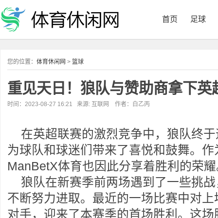
首页
足球
您的位置：
体育休闲网
>
篮球
重见天日！狼队与赞助商拿下英
时间：2023-08-27 16:21 来源: 互联网 作者：白乙丙
在英超联赛的激烈竞争中，狼队终于
为球队和球迷们带来了喜悦和鼓舞。作
ManBetX体育也因此分享着胜利的荣耀
狼队在新赛季前两场遇到了一些挑战
不断努力进取。最近的一场比赛中对上
对手，迎来了本赛季的首场胜利。这场